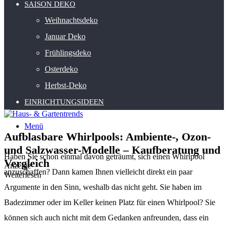
SAISON DEKO
Weihnachtsdeko
Januar Deko
Frühlingsdeko
Osterdeko
Herbst-Deko
EINRICHTUNGSIDEEN
Menü
Aufblasbare Whirlpools: Ambiente-, Ozon-
und Salzwasser-Modelle – Kaufberatung und
Haben Sie schon einmal davon geträumt, sich einen Whirlpool
Vergleich
Anzeige
anzuschaffen? Dann kamen Ihnen vielleicht direkt ein paar
Weiterlesen
Argumente in den Sinn, weshalb das nicht geht. Sie haben im
Badezimmer oder im Keller keinen Platz für einen Whirlpool? Sie
können sich auch nicht mit dem Gedanken anfreunden, dass ein