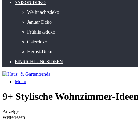
SAISON DEKO
Weihnachtsdeko
Januar Deko
Frühlingsdeko
Osterdeko
Herbst-Deko
EINRICHTUNGSIDEEN
Menü
9+ Stylische Wohnzimmer-Idee
Anzeige
Weiterlesen