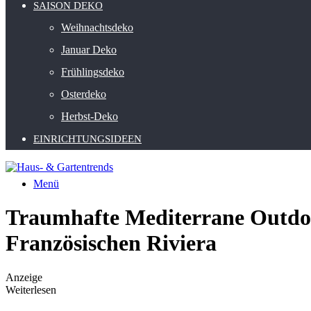
SAISON DEKO
Weihnachtsdeko
Januar Deko
Frühlingsdeko
Osterdeko
Herbst-Deko
EINRICHTUNGSIDEEN
Menü
Traumhafte Mediterrane Outdoor
Französischen Riviera
Anzeige
Weiterlesen