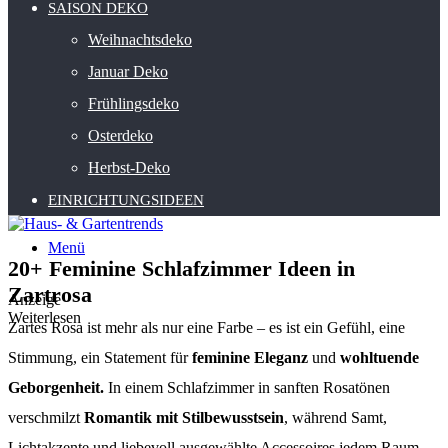
SAISON DEKO
Weihnachtsdeko
Januar Deko
Frühlingsdeko
Osterdeko
Herbst-Deko
EINRICHTUNGSIDEEN
Menü
20+ Feminine Schlafzimmer Ideen in
Zartrosa
Anzeige
Weiterlesen
Zartes Rosa ist mehr als nur eine Farbe – es ist ein Gefühl, eine
Stimmung, ein Statement für
feminine Eleganz
und
wohltuende
Geborgenheit.
In einem Schlafzimmer in sanften Rosatönen
verschmilzt
Romantik mit Stilbewusstsein
, während Samt,
Lichtakzente und liebevoll ausgewählte Accessoires jedem Raum