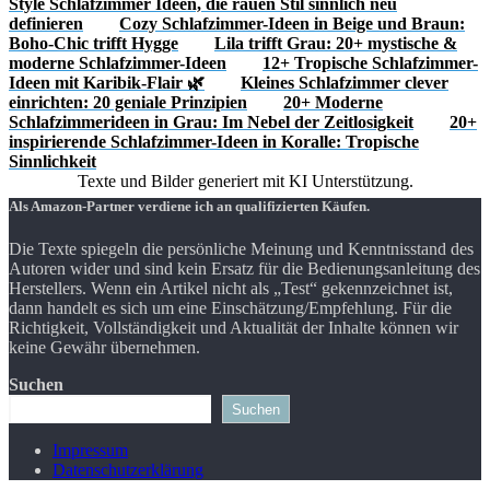
Style Schlafzimmer Ideen, die rauen Stil sinnlich neu
definieren
Cozy Schlafzimmer-Ideen in Beige und Braun:
Boho-Chic trifft Hygge
Lila trifft Grau: 20+ mystische &
moderne Schlafzimmer-Ideen
12+ Tropische Schlafzimmer-
Ideen mit Karibik-Flair 🌿
Kleines Schlafzimmer clever
einrichten: 20 geniale Prinzipien
20+ Moderne
Schlafzimmerideen in Grau: Im Nebel der Zeitlosigkeit
20+
inspirierende Schlafzimmer-Ideen in Koralle: Tropische
Sinnlichkeit
Texte und Bilder generiert mit KI Unterstützung.
Als Amazon-Partner verdiene ich an qualifizierten Käufen.
Die Texte spiegeln die persönliche Meinung und Kenntnisstand des
Autoren wider und sind kein Ersatz für die Bedienungsanleitung des
Herstellers. Wenn ein Artikel nicht als „Test“ gekennzeichnet ist,
dann handelt es sich um eine Einschätzung/Empfehlung. Für die
Richtigkeit, Vollständigkeit und Aktualität der Inhalte können wir
keine Gewähr übernehmen.
Suchen
Suchen
Impressum
Datenschutzerklärung
Schaltfläche