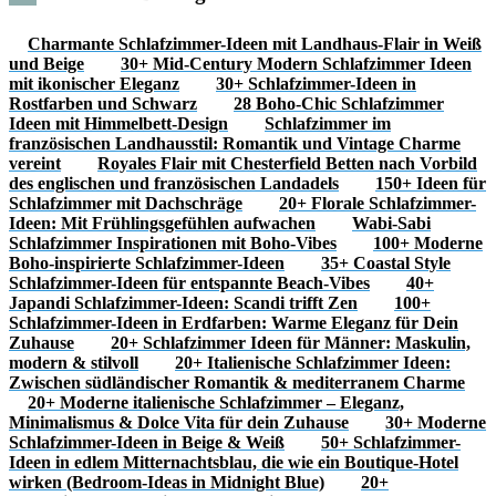
Charmante Schlafzimmer-Ideen mit Landhaus-Flair in Weiß
und Beige
30+ Mid-Century Modern Schlafzimmer Ideen
mit ikonischer Eleganz
30+ Schlafzimmer-Ideen in
Rostfarben und Schwarz
28 Boho-Chic Schlafzimmer
Ideen mit Himmelbett-Design
Schlafzimmer im
französischen Landhausstil: Romantik und Vintage Charme
vereint
Royales Flair mit Chesterfield Betten nach Vorbild
des englischen und französischen Landadels
150+ Ideen für
Schlafzimmer mit Dachschräge
20+ Florale Schlafzimmer-
Ideen: Mit Frühlingsgefühlen aufwachen
Wabi-Sabi
Schlafzimmer Inspirationen mit Boho-Vibes
100+ Moderne
Boho-inspirierte Schlafzimmer-Ideen
35+ Coastal Style
Schlafzimmer-Ideen für entspannte Beach-Vibes
40+
Japandi Schlafzimmer-Ideen: Scandi trifft Zen
100+
Schlafzimmer-Ideen in Erdfarben: Warme Eleganz für Dein
Zuhause
20+ Schlafzimmer Ideen für Männer: Maskulin,
modern & stilvoll
20+ Italienische Schlafzimmer Ideen:
Zwischen südländischer Romantik & mediterranem Charme
20+ Moderne italienische Schlafzimmer – Eleganz,
Minimalismus & Dolce Vita für dein Zuhause
30+ Moderne
Schlafzimmer-Ideen in Beige & Weiß
50+ Schlafzimmer-
Ideen in edlem Mitternachtsblau, die wie ein Boutique-Hotel
wirken (Bedroom-Ideas in Midnight Blue)
20+