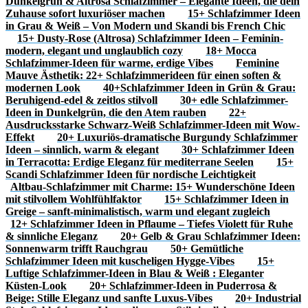
Dunkelgrün & Altrosa Schlafzimmer – Elegante Ideen, die dein
Zuhause sofort luxuriöser machen
15+ Schlafzimmer Ideen
in Grau & Weiß – Von Modern und Skandi bis French Chic
15+ Dusty-Rose (Altrosa) Schlafzimmer Ideen – Feminin-
modern, elegant und unglaublich cozy
18+ Mocca
Schlafzimmer-Ideen für warme, erdige Vibes
Feminine
Mauve Ästhetik: 22+ Schlafzimmerideen für einen soften &
modernen Look
40+Schlafzimmer Ideen in Grün & Grau:
Beruhigend-edel & zeitlos stilvoll
30+ edle Schlafzimmer-
Ideen in Dunkelgrün, die den Atem rauben
22+
Ausdrucksstarke Schwarz-Weiß Schlafzimmer-Ideen mit Wow-
Effekt
20+ Luxuriös-dramatische Burgundy Schlafzimmer
Ideen – sinnlich, warm & elegant
30+ Schlafzimmer Ideen
in Terracotta: Erdige Eleganz für mediterrane Seelen
15+
Scandi Schlafzimmer Ideen für nordische Leichtigkeit
Altbau-Schlafzimmer mit Charme: 15+ Wunderschöne Ideen
mit stilvollem Wohlfühlfaktor
15+ Schlafzimmer Ideen in
Greige – sanft-minimalistisch, warm und elegant zugleich
12+ Schlafzimmer Ideen in Pflaume – Tiefes Violett für Ruhe
& sinnliche Eleganz
20+ Gelb & Grau Schlafzimmer Ideen:
Sonnenwarm trifft Rauchgrau
50+ Gemütliche
Schlafzimmer Ideen mit kuscheligen Hygge-Vibes
15+
Luftige Schlafzimmer-Ideen in Blau & Weiß : Eleganter
Küsten-Look
20+ Schlafzimmer-Ideen in Puderrosa &
Beige: Stille Eleganz und sanfte Luxus-Vibes
20+ Industrial