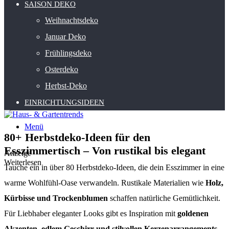
SAISON DEKO
Weihnachtsdeko
Januar Deko
Frühlingsdeko
Osterdeko
Herbst-Deko
EINRICHTUNGSIDEEN
Menü
80+ Herbstdeko-Ideen für den
Esszimmertisch – Von rustikal bis elegant
Anzeige
Weiterlesen
Tauche ein in über 80 Herbstdeko-Ideen, die dein Esszimmer in eine
warme Wohlfühl-Oase verwandeln. Rustikale Materialien wie
Holz,
Kürbisse und Trockenblumen
schaffen natürliche Gemütlichkeit.
Für Liebhaber eleganter Looks gibt es Inspiration mit
goldenen
Akzenten, edlem Geschirr und stilvollen Kerzenarrangements
.