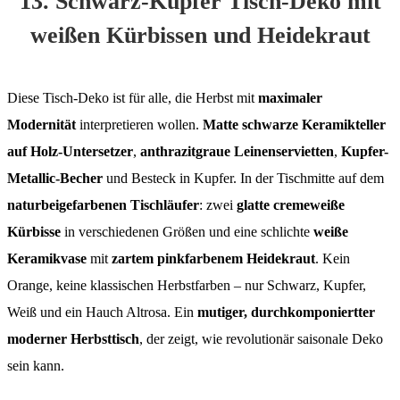
13. Schwarz-Kupfer Tisch-Deko mit
weißen Kürbissen und Heidekraut
Diese Tisch-Deko ist für alle, die Herbst mit
maximaler
Modernität
interpretieren wollen.
Matte schwarze Keramikteller
auf Holz-Untersetzer
,
anthrazitgraue Leinenservietten
,
Kupfer-
Metallic-Becher
und Besteck in Kupfer. In der Tischmitte auf dem
naturbeigefarbenen Tischläufer
: zwei
glatte cremeweiße
Kürbisse
in verschiedenen Größen und eine schlichte
weiße
Keramikvase
mit
zartem pinkfarbenem Heidekraut
. Kein
Orange, keine klassischen Herbstfarben – nur Schwarz, Kupfer,
Weiß und ein Hauch Altrosa. Ein
mutiger, durchkomponiertter
moderner Herbsttisch
, der zeigt, wie revolutionär saisonale Deko
sein kann.