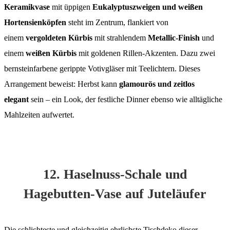
Keramikvase
mit üppigen
Eukalyptuszweigen und weißen
Hortensienköpfen
steht im Zentrum, flankiert von
einem
vergoldeten Kürbis
mit strahlendem
Metallic-Finish
und
einem
weißen Kürbis
mit goldenen Rillen-Akzenten. Dazu zwei
bernsteinfarbene gerippte Votivgläser mit Teelichtern. Dieses
Arrangement beweist: Herbst kann
glamourös und zeitlos
elegant
sein – ein Look, der festliche Dinner ebenso wie alltägliche
Mahlzeiten aufwertet.
12. Haselnuss-Schale und
Hagebutten-Vase auf Juteläufer
Die schlichteste und gleichzeitig ehrlichste Tischdeko dieser