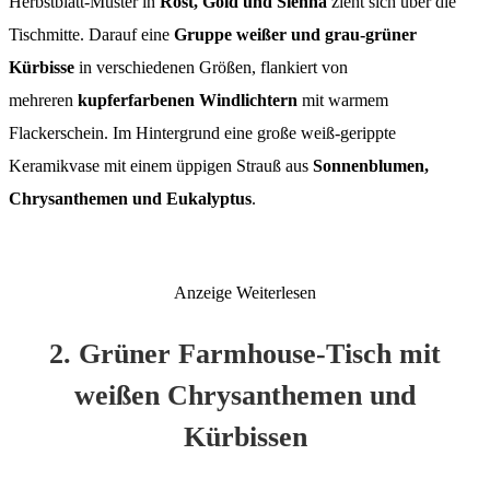
Herbstblatt-Muster in
Rost, Gold und Sienna
zieht sich über die
Tischmitte. Darauf eine
Gruppe weißer und grau-grüner
Kürbisse
in verschiedenen Größen, flankiert von
mehreren
kupferfarbenen Windlichtern
mit warmem
Flackerschein. Im Hintergrund eine große weiß-gerippte
Keramikvase mit einem üppigen Strauß aus
Sonnenblumen,
Chrysanthemen und Eukalyptus
.
Anzeige
Weiterlesen
2. Grüner Farmhouse-Tisch mit
weißen Chrysanthemen und
Kürbissen