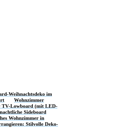
ard-Weihnachtsdeko im
rt
Wohnzimmer
r TV-Lowboard (mit LED-
nachtliche Sideboard
ches Wohnzimmer in
rangieren: Stilvolle Deko-