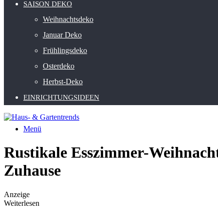
SAISON DEKO
Weihnachtsdeko
Januar Deko
Frühlingsdeko
Osterdeko
Herbst-Deko
EINRICHTUNGSIDEEN
Menü
Rustikale Esszimmer-Weihnacht
Zuhause
Anzeige
Weiterlesen