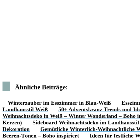
Ähnliche Beiträge:
Winterzauber im Esszimmer in Blau-Weiß
Esszimm
Landhausstil Weiß
50+ Adventskranz Trends und Idee
Weihnachtsdeko in Weiß – Winter Wonderland – Boho in
Kerzen)
Sideboard Weihnachtsdeko im Landhausstil
Dekoration
Gemütliche Winterlich-Weihnachtliche
Beeren-Tönen – Boho inspiriert
Ideen für festliche