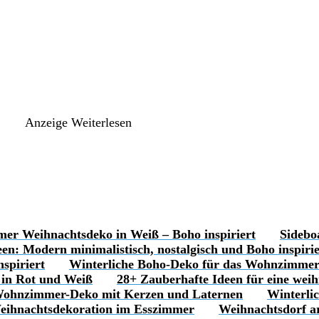
Anzeige
Weiterlesen
er Weihnachtsdeko in Weiß – Boho inspiriert
Sidebo
n: Modern minimalistisch, nostalgisch und Boho inspirie
spiriert
Winterliche Boho-Deko für das Wohnzimme
 in Rot und Weiß
28+ Zauberhafte Ideen für eine weih
 Wohnzimmer-Deko mit Kerzen und Laternen
Winterli
 Weihnachtsdekoration im Esszimmer
Weihnachtsdorf ar