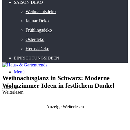
SAISON DEKO
Weihnachtsdeko
Januar Deko
Frühlingsdeko
Osterdeko
Herbst-Deko
EINRICHTUNGSIDEEN
Menü
Weihnachtsglanz in Schwarz: Moderne
Wohnzimmer Ideen in festlichem Dunkel
Anzeige
Weiterlesen
Anzeige
Weiterlesen