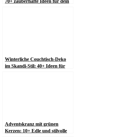
70+ zauberhafte Ideen für dein
Sideboard oder Couchtisch
Winterliche Couchtisch-Deko
im Skandi-Stil: 40+ Ideen für
gemütliche
Wohnzimmermomente
Adventskranz mit grünen
Kerzen: 10+ Edle und stilvolle