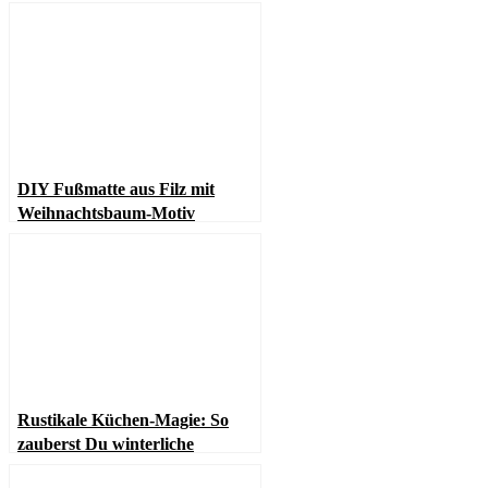
aus Papier, organisches
modernes Design): 30+ Ideen
DIY Fußmatte aus Filz mit
Weihnachtsbaum-Motiv
Rustikale Küchen-Magie: So
zauberst Du winterliche
Gemütlichkeit in Dein Zuhause