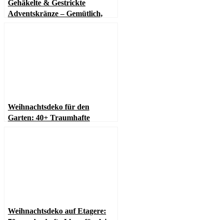
Gehäkelte & Gestrickte
Adventskränze – Gemütlich,
nachhaltig und wunderschön
(für LED-Kerzen oder Kerzen
im Glas)
Weihnachtsdeko für den
Garten: 40+ Traumhafte
Outdoor-Ideen
Weihnachtsdeko auf Etagere: