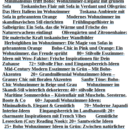
Minimalismus trifft Boho: Wohnzimmer-Eleganz mit grünem
Sofa
Toskanisches Flair mit Sofa in Verdant und Olivgrün:
Das Herz Italiens im Wohnzimmer
Toskana-Ambiente mit
Sofa in gebranntem Orange
Modernes Wohnzimmer im
skandinavischen Stil einrichten
Frühlingsgeflüster in
Salbeigrün: Ein Sofa, das die Wärme und Frische des
Naturerwachens einfängt
Olivengärten und Zitronenhaine:
Die malerische Kraft toskanischer Wandbilder
Herbstglühen im Wohnzimmer: Die Magie von Sofas in
gebranntem Orange
Boho-Chic in Pink und Orange: Ein
Wohnzimmer, das Freude sprüht
80+ Stilvolle Esszimmer-
Ideen mit Wow-Faktor: Frische Inspirationen für Dein
Zuhause
72+ Stilvolle Flur- und Eingangsbereich-Ideen
Mid-Century Modern Esszimmer in Grün – Mit Boho-
Akzenten
20+ Grandmillennial Wohnzimmer-Ideen –
Granny Chic mit floralen Akzenten
Sanfte Töne: Boho-
Chic Wohnzimmer in Beige und Grau
Wohnzimmer im
Skandi-Stil winterlich dekorieren: 40+ stilvolle Ideen
Maritime Sommerdeko – Küstenflair mit Muscheln, Seesterne,
Boote & Co
60+ Japandi Wohnzimmer-Ideen:
Minimalistisch, Elegant & Gemütlich
70+ Moderne Japandi
Interior-Ideen
Eingangsbereich im Landhausstil: 20+
charmante Inspirationen mit French Vibes
Gemütliche
Leseecken (Cozy Reading Nook): 20+ Samtweiche Ideen
25+ Boho Wohnzimmer Ideen in Grün: Zwischen natürlicher