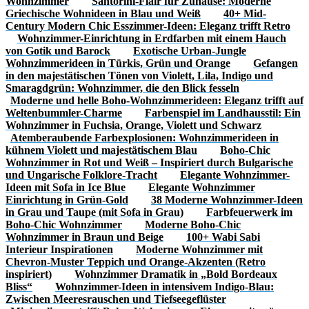
Wohnzimmer
Santorini-Flair für Zuhause: Moderne
Griechische Wohnideen in Blau und Weiß
40+ Mid-
Century Modern Chic Esszimmer-Ideen: Eleganz trifft Retro
Wohnzimmer-Einrichtung in Erdfarben mit einem Hauch
von Gotik und Barock
Exotische Urban-Jungle
Wohnzimmerideen in Türkis, Grün und Orange
Gefangen
in den majestätischen Tönen von Violett, Lila, Indigo und
Smaragdgrün: Wohnzimmer, die den Blick fesseln
Moderne und helle Boho-Wohnzimmerideen: Eleganz trifft auf
Weltenbummler-Charme
Farbenspiel im Landhausstil: Ein
Wohnzimmer in Fuchsia, Orange, Violett und Schwarz
Atemberaubende Farbexplosionen: Wohnzimmerideen in
kühnem Violett und majestätischem Blau
Boho-Chic
Wohnzimmer in Rot und Weiß – Inspiriert durch Bulgarische
und Ungarische Folklore-Tracht
Elegante Wohnzimmer-
Ideen mit Sofa in Ice Blue
Elegante Wohnzimmer
Einrichtung in Grün-Gold
38 Moderne Wohnzimmer-Ideen
in Grau und Taupe (mit Sofa in Grau)
Farbfeuerwerk im
Boho-Chic Wohnzimmer
Moderne Boho-Chic
Wohnzimmer in Braun und Beige
100+ Wabi Sabi
Interieur Inspirationen
Moderne Wohnzimmer mit
Chevron-Muster Teppich und Orange-Akzenten (Retro
inspiriert)
Wohnzimmer Dramatik in „Bold Bordeaux
Bliss“
Wohnzimmer-Ideen in intensivem Indigo-Blau:
Zwischen Meeresrauschen und Tiefseegeflüster