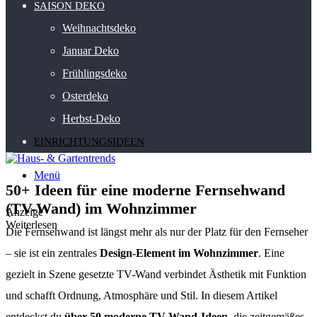
SAISON DEKO
Weihnachtsdeko
Januar Deko
Frühlingsdeko
Osterdeko
Herbst-Deko
EINRICHTUNGSIDEEN
Menü
50+ Ideen für eine moderne Fernsehwand
(TV-Wand) im Wohnzimmer
Anzeige
Weiterlesen
Die Fernsehwand ist längst mehr als nur der Platz für den Fernseher
– sie ist ein zentrales
Design-Element im Wohnzimmer
. Eine
gezielt in Szene gesetzte TV-Wand verbindet Ästhetik mit Funktion
und schafft Ordnung, Atmosphäre und Stil. In diesem Artikel
entdeckst du
über 50 moderne TV-Wand-Ideen
, die zeitgemäßes