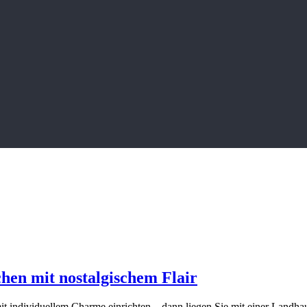
en mit nostalgischem Flair
mit individuellem Charme einrichten – dann liegen Sie mit einer Lan