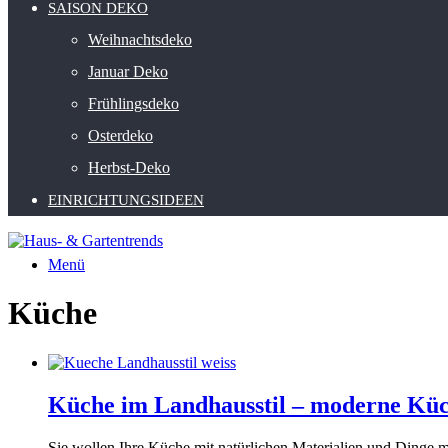
SAISON DEKO
Weihnachtsdeko
Januar Deko
Frühlingsdeko
Osterdeko
Herbst-Deko
EINRICHTUNGSIDEEN
Menü
Küche
Küche im Landhausstil – moderne Küch
Sie wollen Ihre Küche mit natürlichen Materialien und Dinge 