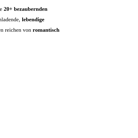
se
20+ bezaubernden
nladende,
lebendige
en reichen von
romantisch